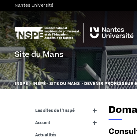
Nantes Université
Site du Mans
Vous
INSPÉ
INSPÉ - SITE DU MANS
DEVENIR PROFESSEUR E
êtes
ici :
Domai
Les sites de l'Inspé
Accueil
Consult
Actualités